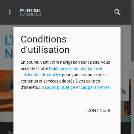
search
more_vert
L'Heure de la Bonne
Conditions
d'utilisation
Nouvelle - 2008
En poursuivant votre navigation sur ce site, vous
acceptez notre
Politique de confidentialité et
l’utilisation de cookies
pour vous proposer des
contenus et services adaptés à vos centres
d’intérêts.
En savoir plus et gérer ces paramètres
CONTINUER
Accueil
Tout
Vidéos
Audios