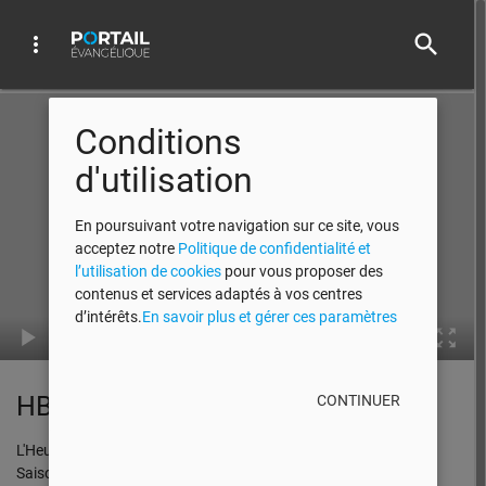
search
more_vert
Video Player
Conditions
d'utilisation
En poursuivant votre navigation sur ce site, vous
acceptez notre
Politique de confidentialité et
l’utilisation de cookies
pour vous proposer des
contenus et services adaptés à vos centres
d’intérêts.
En savoir plus et gérer ces paramètres
00:00
HBN 2008 EP06 PART01
CONTINUER
L'Heure de la Bonne Nouvelle
Saison 2008