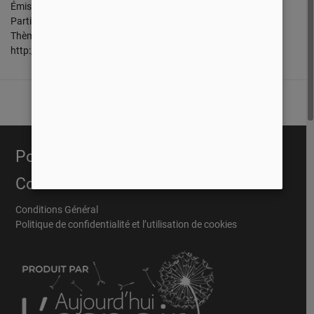
Émission No.06
Partie 01
Thème: Le jour où Dieu est mort!
http://www.hbn.ca
Portail Évangélique
Conditions
Conditions Général
Politique de confidentialité et l’utilisation de cookies