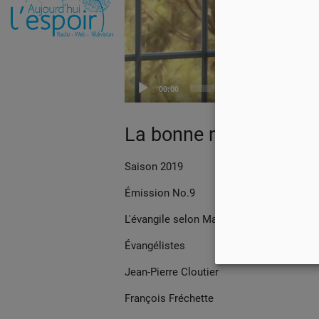
00:00
La bonne nouvelle et 
Saison 2019
Émission No.9
L'évangile selon Marc
Évangélistes
Jean-Pierre Cloutier
François Fréchette