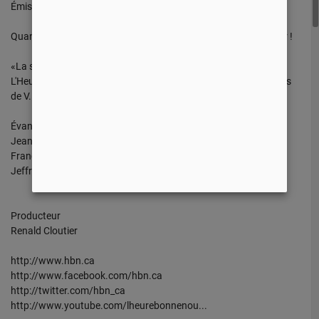
Émission No.09
Quand on a complètement détruit sa vie, il y a encore de l’espoir !
«La solution vient d'ailleurs»
L'Heure de la Bonne Nouvelle les dimanches 12h30 sur les ondes
de V.
Évangélistes
Jean-Pierre Cloutier
François Fréchette
Jeffrey Laurin
Producteur
Renald Cloutier
http://www.hbn.ca
http://www.facebook.com/hbn.ca
http://twitter.com/hbn_ca
http://www.youtube.com/lheurebonnenou...