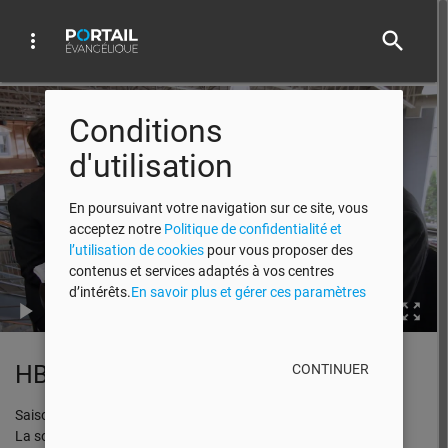
search
more_vert
Video Player
Conditions
d'utilisation
En poursuivant votre navigation sur ce site, vous
acceptez notre
Politique de confidentialité et
l’utilisation de cookies
pour vous proposer des
contenus et services adaptés à vos centres
d’intérêts.
En savoir plus et gérer ces paramètres
00:00
HBN 2015 EP 09
CONTINUER
Saison 2015
La solution vient d'ailleurs