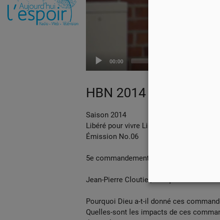
00:00
HBN 2014 EP 06
Saison 2014
Libéré pour vivre Libre
Émission No.06
5e commandement
Jean-Pierre Cloutier, François Fréchette
Pourquoi Dieu a-t-il donné ces comman
Quelles-sont les impacts de ces comma