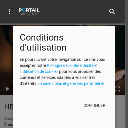
search
more_vert
Video Player
Conditions
d'utilisation
En poursuivant votre navigation sur ce site, vous
acceptez notre
Politique de confidentialité et
l’utilisation de cookies
pour vous proposer des
contenus et services adaptés à vos centres
d’intérêts.
En savoir plus et gérer ces paramètres
00:00
HBN 2012 EP08 PART03
CONTINUER
Saison 2012
Émission No.08