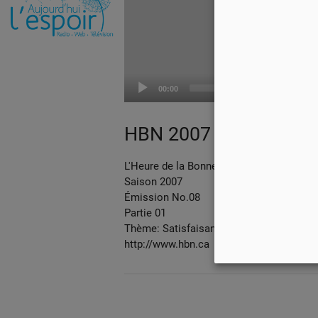
00:00
HBN 2007 EP08 PART
L'Heure de la Bonne Nouvelle
Saison 2007
Émission No.08
Partie 01
Thème: Satisfaisante
http://www.hbn.ca