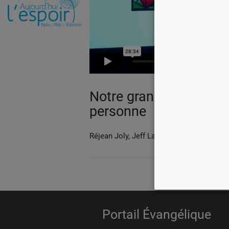
Notre grand Dieu a une
personne
Réjean Joly, Jeff Laurin et Simon Ouellet
Portail Évangélique