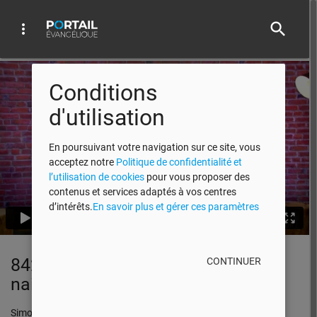
search
more_vert
Conditions
d'utilisation
En poursuivant votre navigation sur ce site, vous
acceptez notre
Politique de confidentialité et
l’utilisation de cookies
pour vous proposer des
contenus et services adaptés à vos centres
d’intérêts.
En savoir plus et gérer ces paramètres
842 : En parlant de Noël… Une
CONTINUER
naissance qui bouleverse tout!
Simon Ouellette et son invité, François Fréchette, discutent du