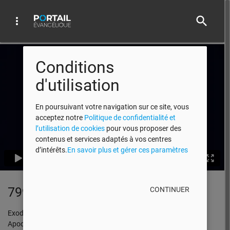
search
more_vert
Conditions
d'utilisation
En poursuivant votre navigation sur ce site, vous
acceptez notre
Politique de confidentialité et
l’utilisation de cookies
pour vous proposer des
contenus et services adaptés à vos centres
d’intérêts.
En savoir plus et gérer ces paramètres
799 : Qu’est-ce que le Tabernacle ?
CONTINUER
Exode 25.8, Matthieu 1.23, Jean 3.18; 16.7, 1 Corinthiens 6.19,
Apocalypse 22.3b-5