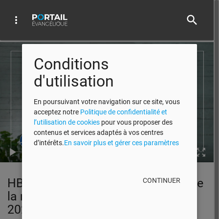
search
more_vert
Video Player
Conditions
d'utilisation
En poursuivant votre navigation sur ce site, vous
acceptez notre
Politique de confidentialité et
l’utilisation de cookies
pour vous proposer des
contenus et services adaptés à vos centres
d’intérêts.
En savoir plus et gérer ces paramètres
00:00
HBN Le fardeau de la perspective de
CONTINUER
la mort | Série Voyager Léger EP11
2021