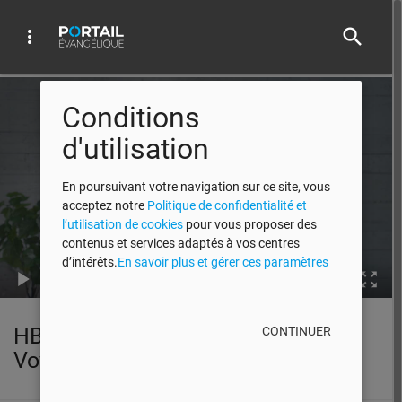
search
more_vert
Video Player
Conditions
d'utilisation
En poursuivant votre navigation sur ce site, vous
acceptez notre
Politique de confidentialité et
l’utilisation de cookies
pour vous proposer des
contenus et services adaptés à vos centres
d’intérêts.
En savoir plus et gérer ces paramètres
00:00
HBN Le fardeau des dépendances |
CONTINUER
Voyager Léger EP06 2021