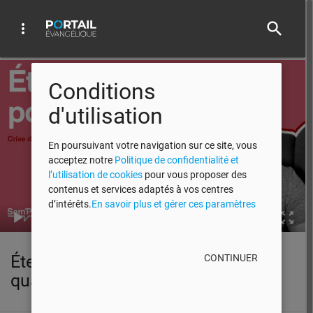
search
more_vert
Video Player
Conditions
d'utilisation
En poursuivant votre navigation sur ce site, vous
acceptez notre
Politique de confidentialité et
l’utilisation de cookies
pour vous proposer des
contenus et services adaptés à vos centres
d’intérêts.
En savoir plus et gérer ces paramètres
00:00
Éternels positifs || Crise de la
CONTINUER
quarantaine #6