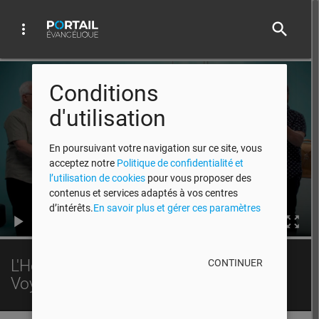
search
more_vert
Video Player
Conditions
d'utilisation
En poursuivant votre navigation sur ce site, vous
acceptez notre
Politique de confidentialité et
l’utilisation de cookies
pour vous proposer des
contenus et services adaptés à vos centres
d’intérêts.
En savoir plus et gérer ces paramètres
00:00
L'Heure de la Bonne Nouvelle - 2021-
CONTINUER
Voyager léger
HBN - Conclusion de la série Voyager Léger