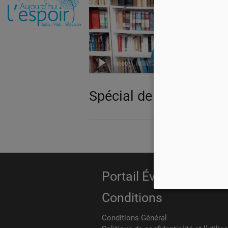
00:00
Spécial de Pâques 20
Portail Évangélique
Conditions
Conditions Général