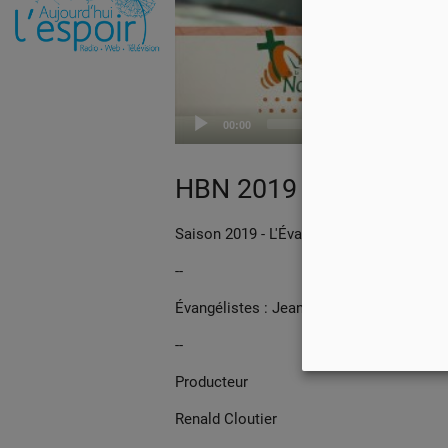
00:00
HBN 2019 EP 13
Saison 2019 - L'Évangile selon Marc - Ém
--
Évangélistes : Jean-Pierre Cloutier, Franç
--
Producteur
Renald Cloutier