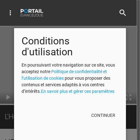
search
more_vert
Video Player
Conditions
d'utilisation
En poursuivant votre navigation sur ce site, vous
acceptez notre
Politique de confidentialité et
l’utilisation de cookies
pour vous proposer des
contenus et services adaptés à vos centres
d’intérêts.
En savoir plus et gérer ces paramètres
00:00
L'Heure de la Bonne Nouvelle - 2008
CONTINUER
HBN 2008 EP08 PART01
play_arrow