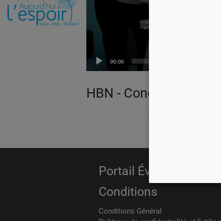
00:00
HBN - Conclusion de l
Portail Évangélique
Conditions
Conditions Général