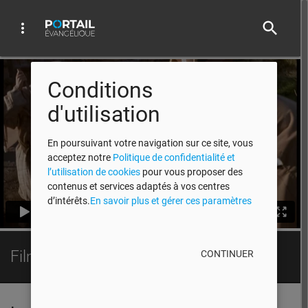
search
more_vert
Conditions
d'utilisation
En poursuivant votre navigation sur ce site, vous
acceptez notre
Politique de confidentialité et
l’utilisation de cookies
pour vous proposer des
contenus et services adaptés à vos centres
d’intérêts.
En savoir plus et gérer ces paramètres
Film - Évangile de Jean
CONTINUER
La vie de Jésus selon l'évangile de Jean
play_arrow