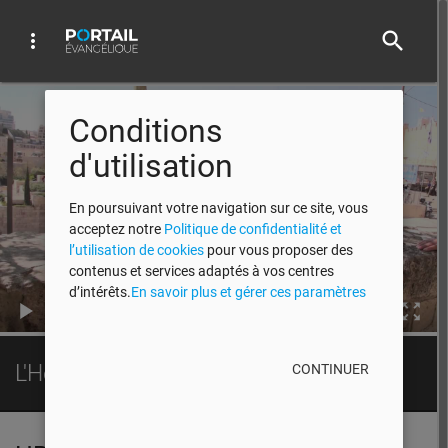
search
more_vert
Video Player
Conditions
d'utilisation
En poursuivant votre navigation sur ce site, vous
acceptez notre
Politique de confidentialité et
l’utilisation de cookies
pour vous proposer des
contenus et services adaptés à vos centres
d’intérêts.
En savoir plus et gérer ces paramètres
00:00
L'Heure de la Bonne Nouvelle - 2013
CONTINUER
HBN 2013 EP13
play_arrow