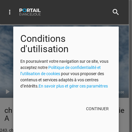
search
more_vert
Audio Player
Conditions
d'utilisation
En poursuivant votre navigation sur ce site, vous
acceptez notre
Politique de confidentialité et
l’utilisation de cookies
pour vous proposer des
contenus et services adaptés à vos centres
d’intérêts.
En savoir plus et gérer ces paramètres
00:00
00:00
ch 93 Le problème des valeurs Partie
CONTINUER
A
243. ch 93 Le problème des valeurs Partie A