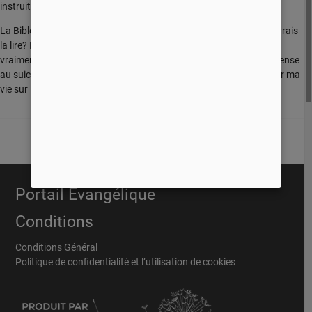
instruit, qui console et qui donne de l'espoir?
La Bible est-elle si importante que cela? Pourquoi est-ce que je devrais
la lire? Il me semble que la Bible se contredit ! La Bible peut-elle
vraiment aider une personne qui est découragée? Quelqu'un qui pense
au suicide, par exemple. Ce ne serait pas dangereux de tout fonder ma
vie sur la Bible?
Portail Évangélique
Conditions
Conditions Général
Politique de confidentialité et l’utilisation de cookies