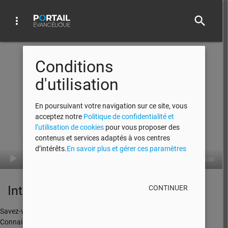
search
more_vert
Audio Player
Conditions
d'utilisation
En poursuivant votre navigation sur ce site, vous
acceptez notre
Politique de confidentialité et
l’utilisation de cookies
pour vous proposer des
contenus et services adaptés à vos centres
d’intérêts.
En savoir plus et gérer ces paramètres
00:00
00:00
Introduction 1re partie
CONTINUER
Savez-vous que la Bible est le livre le plus vendu au monde?
Connaissez-vous ce livre qui parle au coeur de l'être humain, qui