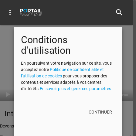
search
more_vert
Audio Player
Conditions
d'utilisation
En poursuivant votre navigation sur ce site, vous
acceptez notre
Politique de confidentialité et
l’utilisation de cookies
pour vous proposer des
contenus et services adaptés à vos centres
d’intérêts.
En savoir plus et gérer ces paramètres
00:00
00:00
Introduction 2e partie
CONTINUER
Devons-nous être théologien pour comprendre la Bible?